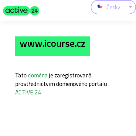
Česky
www.icourse.cz
Tato
doména
je zaregistrovaná
prostřednictvím doménového portálu
ACTIVE 24
.