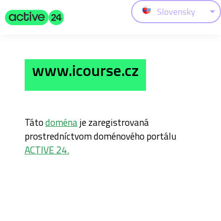
Slovensky
www.icourse.cz
Táto
doména
je zaregistrovaná
prostredníctvom doménového portálu
ACTIVE 24.